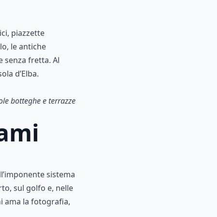
ci, piazzette
lo, le antiche
 senza fretta. Al
ola d’Elba.
cole botteghe e terrazze
rami
ell’imponente sistema
o, sul golfo e, nelle
hi ama la fotografia,