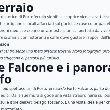
erraio
 storico di Portoferraio significa scoprire vicoli caratteristi
artigiane e locali affacciati sul porto. Le case color pastel
icazioni medicee creano un’atmosfera unica, perfetta da vivere
 si anima con ristoranti e caffè dove gustare i sapori dell’Is
aison
del centro senza una meta precisa: troverai scorci fotografici, pic
 sfuggono ai percorsi più turistici.
te Falcone e i pano
lfo
i più spettacolari di Portoferraio c’è Forte Falcone, parte d
edici. Dalle sue mura si gode una vista straordinaria sul port
sulle isole dell’Arcipelago Toscano. È una visita ideale per c
i mozzafiato.