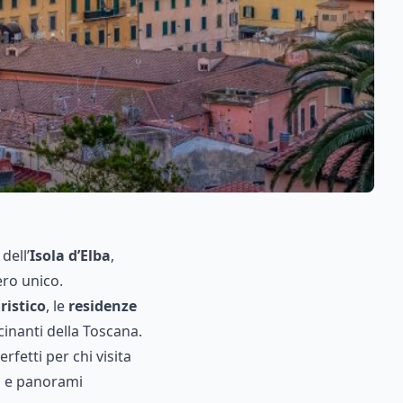
dell’
Isola d’Elba
,
ero unico.
ristico
, le
residenze
cinanti della Toscana.
perfetti per chi visita
ia e panorami