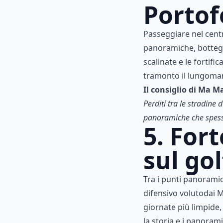
Portof
Passeggiare nel centro
panoramiche, botteghe 
scalinate e le fortif
tramonto il lungomare
Il consiglio di Ma M
Perditi tra le stradine 
panoramiche che spesso
5. For
sul go
Tra i punti panoramic
difensivo volutodai M
giornate più limpide, 
la storia e i panoram