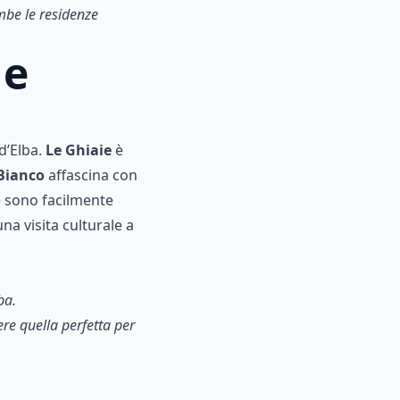
ambe le residenze
 e
 d’Elba.
Le Ghiaie
è
Bianco
affascina con
be sono facilmente
a visita culturale a
lba.
ere quella perfetta per