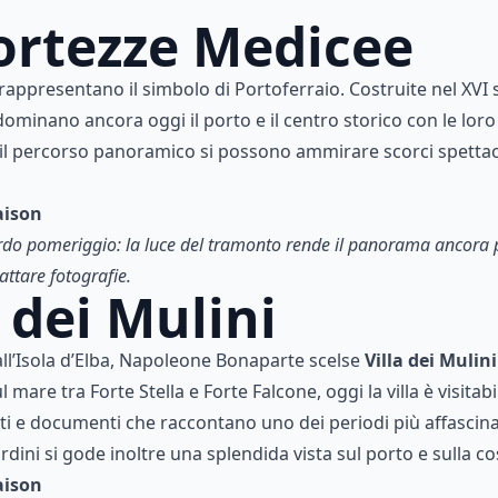
Fortezze Medicee
appresentano il simbolo di Portoferraio. Costruite nel XVI 
dominano ancora oggi il porto e il centro storico con le lor
l percorso panoramico si possono ammirare scorci spettaco
aison
tardo pomeriggio: la luce del tramonto rende il panorama ancora p
attare fotografie.
a dei Mulini
 all’Isola d’Elba, Napoleone Bonaparte scelse
Villa dei Mulini
ul mare tra Forte Stella e Forte Falcone, oggi la villa è visita
inti e documenti che raccontano uno dei periodi più affascina
iardini si gode inoltre una splendida vista sul porto e sulla co
aison