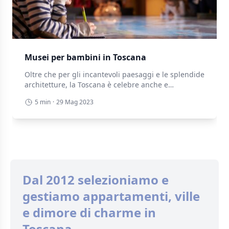
Musei per bambini in Toscana
Oltre che per gli incantevoli paesaggi e le splendide
architetture, la Toscana è celebre anche e
soprattutto per i suoi innumerevoli musei che
5 min
·
29 Mag 2023
coprono un po’ tutti gli interessi. Tra questi molti
sono a misura di bambino. La maggior parte dei
musei toscani infatti propone attività educative
(laboratori, visite guidate, percorsi a tema, attività
interattive, ecc.) dedicate […]
Dal 2012 selezioniamo e
gestiamo appartamenti, ville
e dimore di charme in
Toscana.