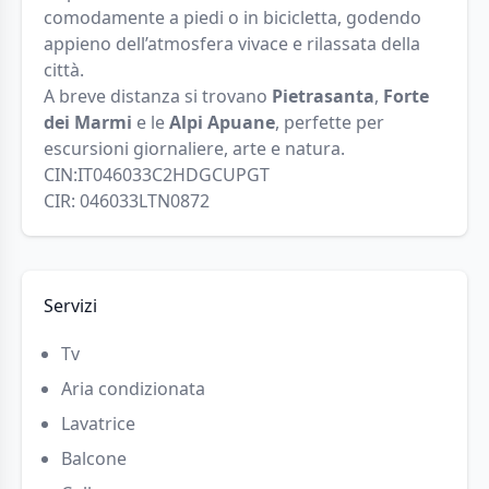
comodamente a piedi o in bicicletta, godendo
appieno dell’atmosfera vivace e rilassata della
città.
A breve distanza si trovano
Pietrasanta
,
Forte
dei Marmi
e le
Alpi Apuane
, perfette per
escursioni giornaliere, arte e natura.
CIN:IT046033C2HDGCUPGT
CIR: 046033LTN0872
Servizi
Tv
Aria condizionata
Lavatrice
Balcone