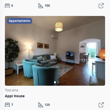
6
100
Appartamento
Toscana
Appi House
7
120