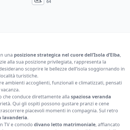
64
 in una
posizione strategica nel cuore dell’Isola d’Elba
,
zie alla sua posizione privilegiata, rappresenta la
 desiderano scoprire le bellezze dell’isola soggiornando in
ocalità turistiche.
fre ambienti accoglienti, funzionali e climatizzati, pensati
 vacanza.
to che conduce direttamente alla
spaziosa veranda
prietà. Qui gli ospiti possono gustare pranzi e cene
o trascorrere piacevoli momenti in compagnia. Sul retro
 lavanderia
.
con TV e comodo
divano letto matrimoniale
, affiancato