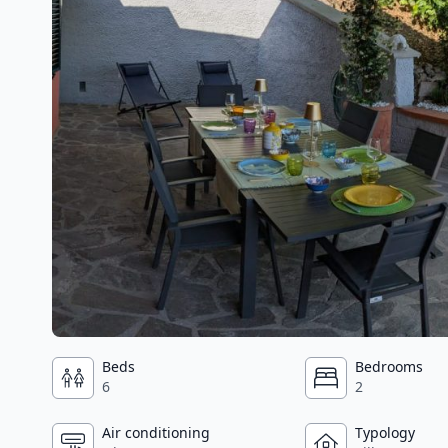
Beds
Bedrooms
6
2
Air conditioning
Typology