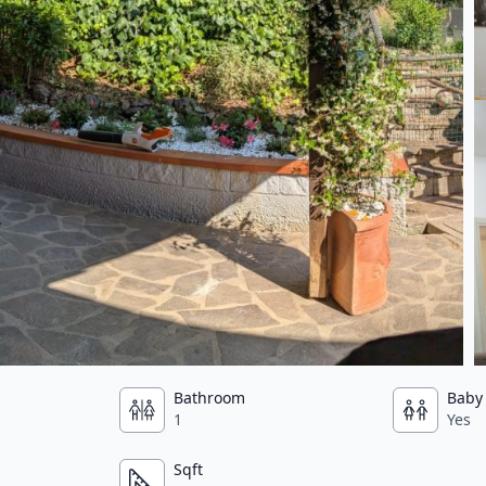
Bathroom
Baby 
1
Yes
Sqft