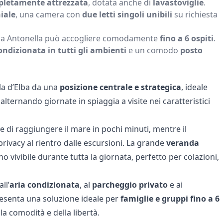
pletamente attrezzata
, dotata anche di
lavastoviglie
.
iale
, una camera con
due letti singoli unibili
su richiesta
Casa Antonella può accogliere comodamente
fino a 6 ospiti
.
ondizionata in tutti gli ambienti
e un comodo
posto
ola d’Elba da una
posizione centrale e strategica
, ideale
alternando giornate in spiaggia a visite nei caratteristici
 di raggiungere il mare in pochi minuti, mentre il
privacy al rientro dalle escursioni. La grande
veranda
o vivibile durante tutta la giornata, perfetto per colazioni,
ll’
aria condizionata
, al
parcheggio privato
e ai
resenta una soluzione ideale per
famiglie e gruppi fino a 6
la comodità e della libertà.